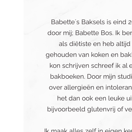
Babette´s Baksels is eind 
door mij; Babette Bos. Ik b
als diëtiste en heb altij
gehouden van koken en bakk
kon schrijven schreef ik al
bakboeken
. Door mijn stud
over
allergieën
en
intoleran
het dan ook een leuke u
bijvoorbeeld glutenvrij of v
Ik maak alles zelf in eigen k