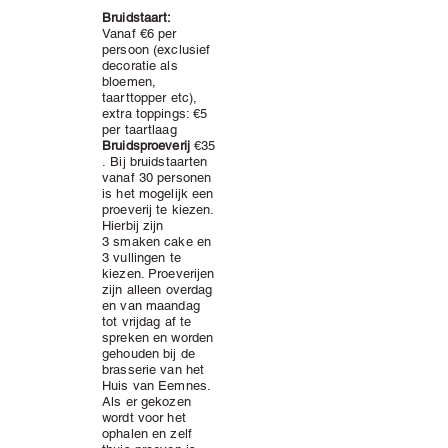
Bruidstaart:
Vanaf €6 per
persoon (exclusief
decoratie als
bloemen,
taarttopper etc),
extra toppings: €5
per taartlaag
Bruidsproeverij
€35
.
Bij bruidstaarten
vanaf 30 personen
is het mogelijk een
proeverij te kiezen.
Hierbij zijn
3
smaken cake en
3 vullingen te
kiezen. Proeverijen
zijn a
lleen overdag
en van maandag
tot vrijdag af te
spreken en worden
gehouden bij de
brasserie van het
Huis van Eemnes.
Als er gekozen
wordt voor het
ophalen en zelf