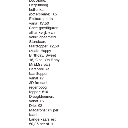
Decoratie
:
Regenboog
buitenkant
(botercrème):
€5
Eetbare prints:
vanaf
€7,50
Speelgoedfiguren:
afhankelijk van
verkrijgbaarheid
Standaard
taarttopper: €2,50
(zoals Happy
Birthday, Sweet
16, One, Oh Baby,
Mr&Mrs etc)
Persoonlijke
taarttopper:
vanaf
€7
3D fondant
regenboog
topper:
€10
Droogbloemen:
vanaf €5
Drip: €2
Macarons: €4 per
taart
Lange kaarsjes:
€0,25 per stuk