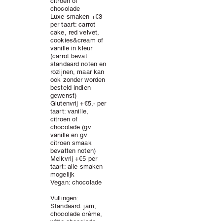
citroen of
chocolade
Luxe smaken
€3
+
per taart
: carrot
cake, red velvet,
cookies&cream of
vanille in kleur
(carrot bevat
standaard noten en
rozijnen, maar kan
ook zonder worden
besteld indien
gewenst)
Glutenvrij +€5,- per
taart: vanille,
citroen of
chocolade (gv
vanille en gv
citroen smaak
bevatten noten)
Melkvrij +
€5 per
taart
: alle smaken
mogelijk
Vegan: chocolade
Vullingen
:
Standaard: jam,
chocolade
crème
,