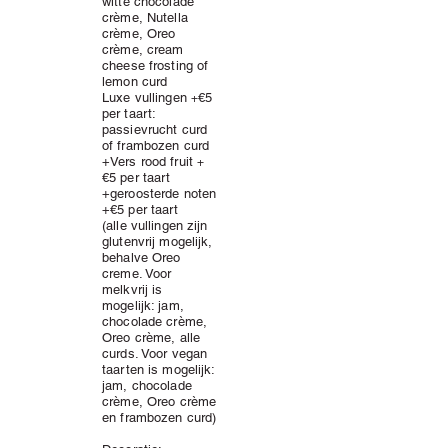
witte chocolade
crème
, Nutella
crème, Oreo
crème, cream
cheese frosting of
lemon curd
Luxe vullingen
€5
+
per taart:
passievrucht curd
of frambozen curd
+Vers rood fruit
+
€5 per taart
+geroosterde noten
+€5 per taart
(alle vullingen zijn
glutenvrij mogelijk,
behalve Oreo
creme. Voor
melkvrij is
mogelijk: jam,
chocolade
crème
,
Oreo crème, alle
curds. Voor vegan
taarten is mogelijk:
jam, chocolade
crème, Oreo crème
en frambozen curd
)