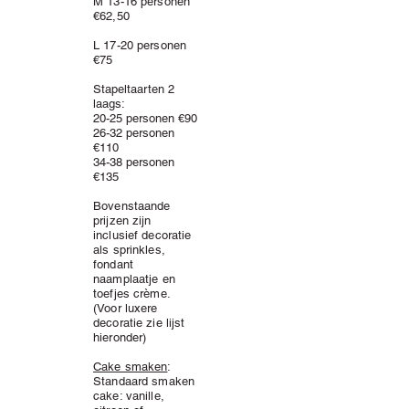
M 13-16 personen
€62,50
L 17-20 personen
€75
Stapeltaarten 2
laags:
20-25 personen €90
26-32 personen
€110
34-38 personen
€135
Bovenstaande
prijzen zijn
inclusief decoratie
als
sprinkles,
fondant
naamplaatje en
toefjes
crème
.
(Voor luxere
decoratie zie lijst
hieronder)
Cake smaken
:
Standaard smaken
cake: vanille,