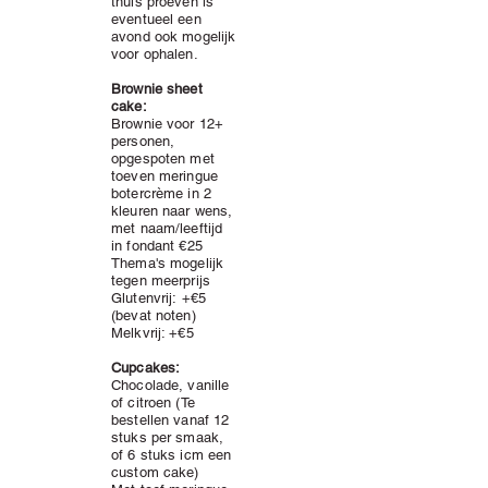
thuis proeven is
eventueel een
avond ook mogelijk
voor ophalen.
Brownie sheet
cake:
Brownie voor 12+
personen,
opgespoten met
toeven meringue
botercrème in 2
kleuren naar wens,
met naam/leeftijd
in fondant
€25
Thema's mogelijk
tegen meerprijs
Glutenvrij:
+
€5
(bevat noten)
Melkvrij: +€5
Cupcakes:
Chocolade, vanille
of citroen (T
e
bestellen vanaf 12
stuks per smaak,
of 6 stuks icm een
custom cake)