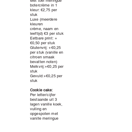
Met toef meringue
botercrème
in 1
kleur: €2,75 per
stuk
Luxe (meerdere
kleuren
crème
,
naam en
leeftijd) €3 per stuk
Eetbare print:
+
€0,50 per stuk
Glutenvrij: +€0,25
per stuk (vanille en
citroen smaak
bevatten noten)
Melkvrij:+€0,25 per
stuk
Gevuld:+
€0,25 per
stuk
Cookie cake:
Per letter/cijfer
bestaande uit 3
lagen vanille koek,
vulling en
opgespoten met
vanille meringue
botercrè
me
: €35,-
(inclusief toefjes